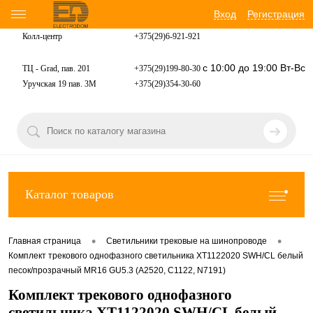
Вход
Регистрация
Колл-центр
+375(29)6-921-
921
с 10:00 до 19:00 Вт-Вс
ТЦ - Grad, пав. 201
+375(29)199-80-30
Уручская 19 пав. 3М
+375(29)354-30-60
Каталог товаров
•
•
Главная страница
Светильники трековые на шинопроводе
Комплект трекового однофазного светильника XT1122020 SWH/CL белый
песок/прозрачный MR16 GU5.3 (A2520, C1122, N7191)
Комплект трекового однофазного
светильника XT1122020 SWH/CL белый