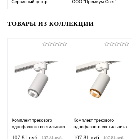
Сервисный центр
ООО "Премиум Свет"
ТОВАРЫ ИЗ КОЛЛЕКЦИИ
Комплект трекового
Комплект трекового
К
однофазного светильника
однофазного светильника
о
XT6322042 SWH/PSL
XT6322044 SWH/PYG
X
107,81 pуб.
107,81 pуб.
1
107,81 pуб.
107,81 pуб.