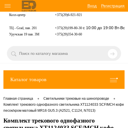
Вход
Регистрация
Колл-центр
+375(29)6-921-
921
с 10:00 до 19:00 Вт-Вс
ТЦ - Grad, пав. 201
+375(29)199-80-30
Уручская 19 пав. 3М
+375(29)354-30-60
Каталог товаров
•
•
Главная страница
Светильники трековые на шинопроводе
Комплект трекового однофазного светильника XT1124033 SCF/MCH кофе
песок/хром матовый MR16 GU5.3 (A2521, C1124, N7013)
Комплект трекового однофазного
светильника XT1124033 SCF/MCH кофе