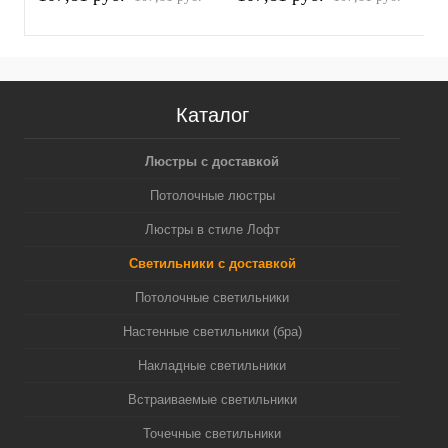
белый песок/серебро
белый песок/золото
п
полированное MR16
желтое полированное
(
GU5.3 (A2520, C6322,
MR16 GU5.3 (A2520,
N6122)
C6322, N6124)
Каталог
Люстры с доставкой
Потолочные люстры
Люстры в стиле Лофт
Светильники с доставкой
Потолочные светильники
Настенные светильники (бра)
Накладные светильники
Встраиваемые светильники
Точечные светильники