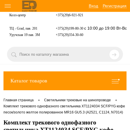
Вход
Регистрация
Колл-центр
+375(29)6-921-
921
с 10:00 до 19:00 Вт-Вс
ТЦ - Grad, пав. 201
+375(29)199-80-30
Уручская 19 пав. 3М
+375(29)354-30-60
Каталог товаров
•
•
Главная страница
Светильники трековые на шинопроводе
Комплект трекового однофазного светильника XT1124034 SCF/PYG кофе
песок/золото желтое полированное MR16 GU5.3 (A2521, C1124, N7014)
Комплект трекового однофазного
светильника XT1124034 SCF/PYG кофе