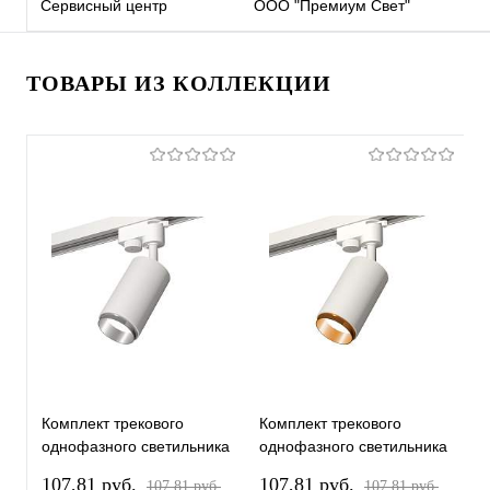
Сервисный центр
ООО "Премиум Свет"
ТОВАРЫ ИЗ КОЛЛЕКЦИИ
Комплект трекового
Комплект трекового
К
однофазного светильника
однофазного светильника
о
XT6322042 SWH/PSL
XT6322044 SWH/PYG
X
107,81 pуб.
107,81 pуб.
1
107,81 pуб.
107,81 pуб.