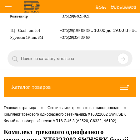
Вход
Регистрация
Колл-центр
+375(29)6-921-
921
с 10:00 до 19:00 Вт-Вс
ТЦ - Grad, пав. 201
+375(29)199-80-30
Уручская 19 пав. 3М
+375(29)354-30-60
Каталог товаров
•
•
Главная страница
Светильники трековые на шинопроводе
Комплект трекового однофазного светильника XT6322002 SWH/SBK
белый песок/черный песок MR16 GU5.3 (A2520, C6322, N6102)
Комплект трекового однофазного
светильника XT6322002 SWH/SBK белый