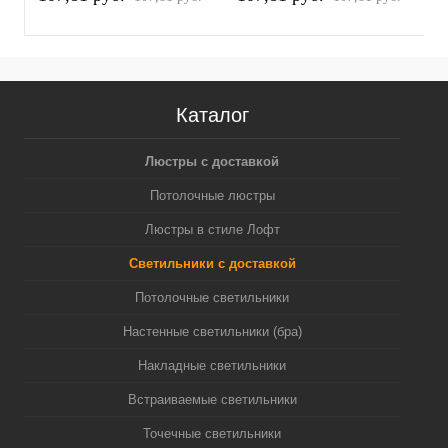
белый песок/серебро
белый песок/золото
п
полированное MR16
желтое полированное
(
GU5.3 (A2520, C6322,
MR16 GU5.3 (A2520,
N6122)
C6322, N6124)
Каталог
Люстры с доставкой
Потолочные люстры
Люстры в стиле Лофт
Светильники с доставкой
Потолочные светильники
Настенные светильники (бра)
Накладные светильники
Встраиваемые светильники
Точечные светильники