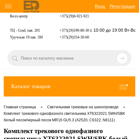
Вход
Регистрация
Колл-центр
+375(29)6-921-
921
с 10:00 до 19:00 Вт-Вс
ТЦ - Grad, пав. 201
+375(29)199-80-30
Уручская 19 пав. 3М
+375(29)354-30-60
Каталог товаров
•
•
Главная страница
Светильники трековые на шинопроводе
Комплект трекового однофазного светильника XT6322021 SWH/SBK
белый песок/черный песок MR16 GU5.3 (A2520, C6322, N6111)
Комплект трекового однофазного
светильника XT6322021 SWH/SBK белый