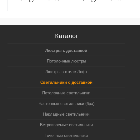
белый песок/серебро
белый песок/золото
п
полированное MR16
желтое полированное
(
GU5.3 (A2520, C6322,
MR16 GU5.3 (A2520,
N6122)
C6322, N6124)
Каталог
Люстры с доставкой
Потолочные люстры
Люстры в стиле Лофт
Светильники с доставкой
Потолочные светильники
Настенные светильники (бра)
Накладные светильники
Встраиваемые светильники
Точечные светильники