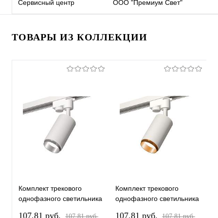
Сервисный центр
ООО "Премиум Свет"
ТОВАРЫ ИЗ КОЛЛЕКЦИИ
Комплект трекового
Комплект трекового
К
однофазного светильника
однофазного светильника
о
XT6322042 SWH/PSL
XT6322044 SWH/PYG
X
107,81 pуб.
107,81 pуб.
1
107,81 pуб.
107,81 pуб.