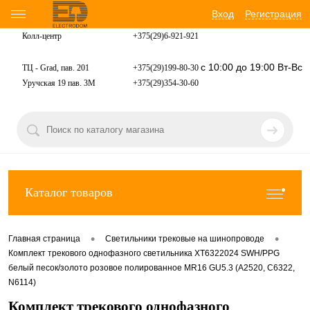
Вход
Регистрация
Колл-центр
+375(29)6-921-
921
с 10:00 до 19:00 Вт-Вс
ТЦ - Grad, пав. 201
+375(29)199-80-30
Уручская 19 пав. 3М
+375(29)354-30-60
Каталог товаров
•
•
Главная страница
Светильники трековые на шинопроводе
Комплект трекового однофазного светильника XT6322024 SWH/PPG
белый песок/золото розовое полированное MR16 GU5.3 (A2520, C6322,
N6114)
Комплект трекового однофазного