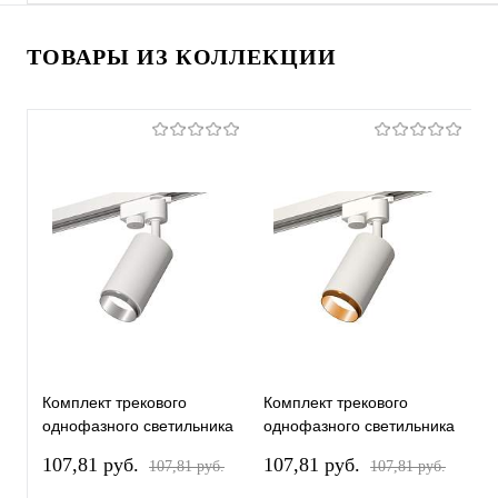
ТОВАРЫ ИЗ КОЛЛЕКЦИИ
Комплект трекового
Комплект трекового
К
однофазного светильника
однофазного светильника
о
XT6322042 SWH/PSL
XT6322044 SWH/PYG
X
107,81 pуб.
107,81 pуб.
1
107,81 pуб.
107,81 pуб.
белый песок/серебро
белый песок/золото
п
полированное MR16
желтое полированное
(