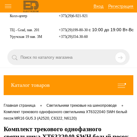
Вход
Регистрация
Колл-центр
+375(29)6-921-
921
с 10:00 до 19:00 Вт-Вс
ТЦ - Grad, пав. 201
+375(29)199-80-30
Уручская 19 пав. 3М
+375(29)354-30-60
Каталог товаров
•
•
Главная страница
Светильники трековые на шинопроводе
Комплект трекового однофазного светильника XT6322040 SWH белый
песок MR16 GU5.3 (A2520, C6322, N6120)
Комплект трекового однофазного
светильника XT6322040 SWH белый песок