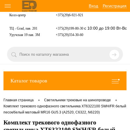
Вход
Регистрация
Колл-центр
+375(29)6-921-
921
с 10:00 до 19:00 Вт-Вс
ТЦ - Grad, пав. 201
+375(29)199-80-30
Уручская 19 пав. 3М
+375(29)354-30-60
Каталог товаров
•
•
Главная страница
Светильники трековые на шинопроводе
Комплект трекового однофазного светильника XT6322100 SWH/FR белый
песок/белый матовый MR16 GU5.3 (A2520, C6322, N6220)
Комплект трекового однофазного
светильника XT6322100 SWH/FR белый