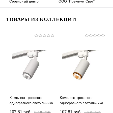
Сервисный центр
ООО "Премиум Свет"
ТОВАРЫ ИЗ КОЛЛЕКЦИИ
Комплект трекового
Комплект трекового
К
однофазного светильника
однофазного светильника
о
XT6322042 SWH/PSL
XT6322044 SWH/PYG
X
107,81 pуб.
107,81 pуб.
1
107,81 pуб.
107,81 pуб.