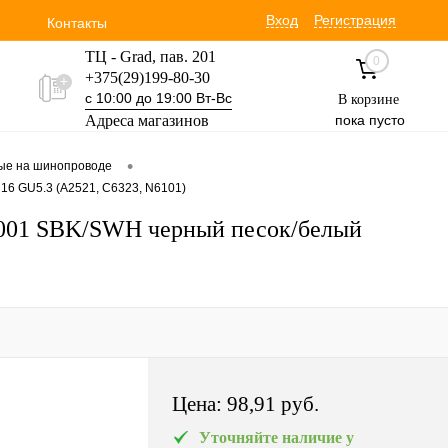
Вход
Регистрация
Контакты
ТЦ - Grad, пав. 201
0
+375(29)199-80-30
с 10:00 до 19:00 Вт-Вс
В корзине
Адреса магазинов
пока пусто
Уручская 19 пав. 3М
•
вые на шинопроводе
+375(29)354-30-60
16 GU5.3 (A2521, C6323, N6101)
с 9:00 до 17:00 Вт-Вс
3001 SBK/SWH черный песок/белый
Цена:
98,91 pуб.
Уточняйте наличие у