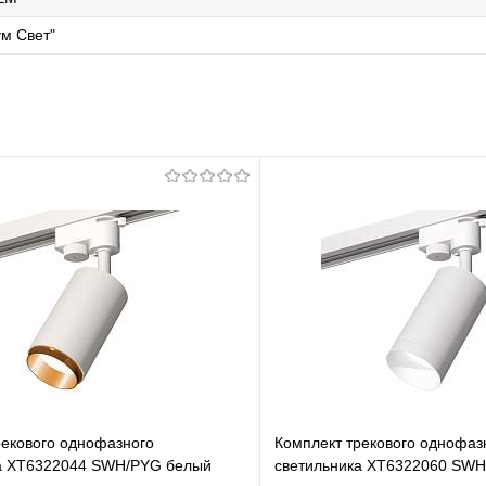
м Свет"
рекового однофазного
Комплект трекового однофаз
а XT6322044 SWH/PYG белый
светильника XT6322060 SWH