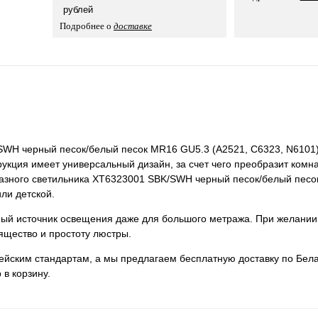
рублей
Подробнее о
доставке
SWH черный песок/белый песок MR16 GU5.3 (A2521, C6323, N6101) 
укция имеет универсальный дизайн, за счет чего преобразит комна
офазного светильника XT6323001 SBK/SWH черный песок/белый пес
или детской.
нный источник освещения даже для большого метража. При желании
ящество и простоту люстры.
пейским стандартам, а мы предлагаем бесплатную доставку по Бела
 в корзину.