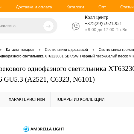
ы
Доставка и оплата
Каталоги
Опт
Статьи
Колл-центр
+375(29)6-921-
921
с 9:00 до 17:00 Пн-Вс
•
•
•
Каталог товаров
Светильники с доставкой
Светильники треко
 однофазного светильника XT6323001 SBK/SWH черный песок/белый песок MR
рекового однофазного светильника XT632
 GU5.3 (A2521, C6323, N6101)
ХАРАКТЕРИСТИКИ
ТОВАРЫ ИЗ КОЛЛЕКЦИИ