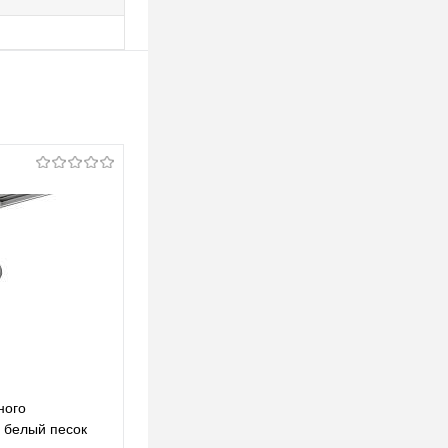
ного
Комплект трекового однофазного
 белый песок
светильника XT6322043 SWH/MCH белый