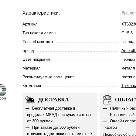
Характеристики:
Все ха
Артикул
XT6323
Тип цоколя лампы
GU5.3
Способ монтажа
наклад
Бренд
Ambrella
Цвет покрытия
черный 
Материал
металл
Рекомендуемые помещения
гостина
Категория
Треков
ДОСТАВКА
ОПЛАТ
Бесплатная доставка в
Наличный рас
пределах МКАД при сумме заказа
Безналичный 
от 300 рублей
Онлайн оплат
При заказе до 300 рублей
картой
стоимость доставки составляет 20
Подробнее об
опл