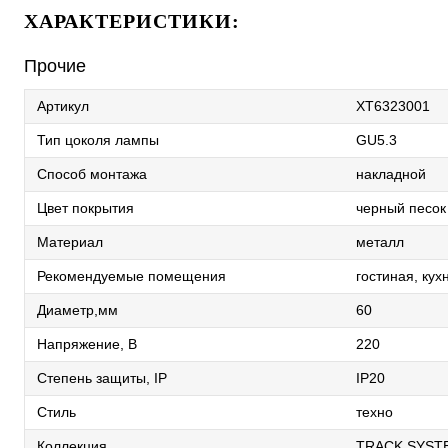
ХАРАКТЕРИСТИКИ:
Прочие
Артикул
XT6323001
Тип цоколя лампы
GU5.3
Способ монтажа
накладной
Цвет покрытия
черный песок
Материал
металл
Рекомендуемые помещения
гостиная, кух
Диаметр,мм
60
Напряжение, В
220
Степень защиты, IP
IP20
Стиль
техно
Коллекция
TRACK SYST