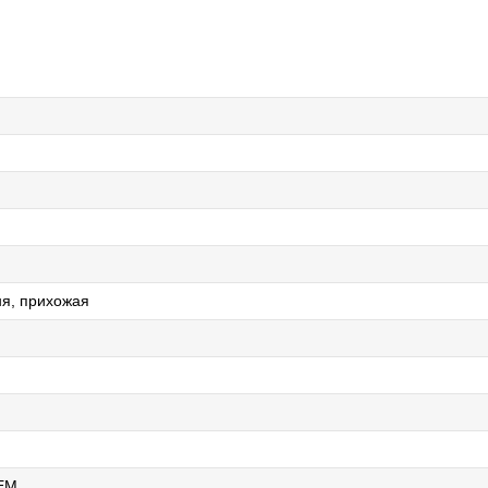
ня, прихожая
EM