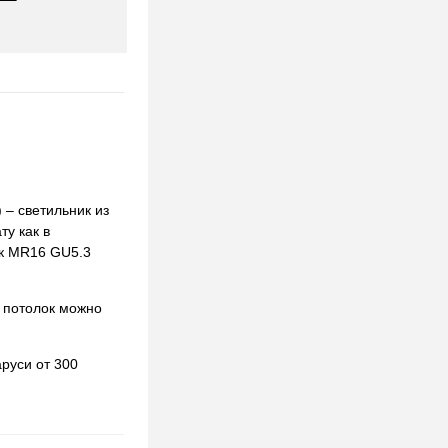
– светильник из
ту как в
ок MR16 GU5.3
 потолок можно
руси от 300