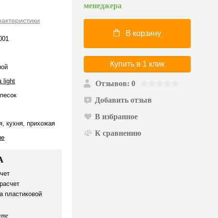
менеджера
рактеристики
В корзину
001
Купить в 1 клик
ной
 light
Отзывов: 0
песок
Добавить отзыв
В избранное
я, кухня, прихожая
К сравнению
ые
А
чет
расчет
а пластиковой
ате