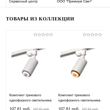
Сервисный центр
ООО "Премиум Свет"
ТОВАРЫ ИЗ КОЛЛЕКЦИИ
Комплект трекового
Комплект трекового
К
однофазного светильника
однофазного светильника
о
XT6322042 SWH/PSL
XT6322044 SWH/PYG
X
107,81 pуб.
107,81 pуб.
1
107,81 pуб.
107,81 pуб.