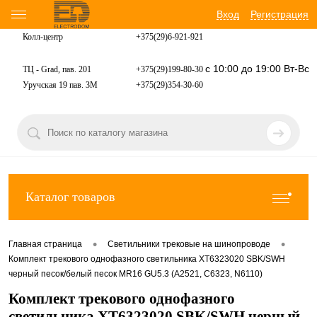
Вход
Регистрация
Колл-центр
+375(29)6-921-
921
с 10:00 до 19:00 Вт-Вс
ТЦ - Grad, пав. 201
+375(29)199-80-30
Уручская 19 пав. 3М
+375(29)354-30-60
Каталог товаров
•
•
Главная страница
Светильники трековые на шинопроводе
Комплект трекового однофазного светильника XT6323020 SBK/SWH
черный песок/белый песок MR16 GU5.3 (A2521, C6323, N6110)
Комплект трекового однофазного
светильника XT6323020 SBK/SWH черный