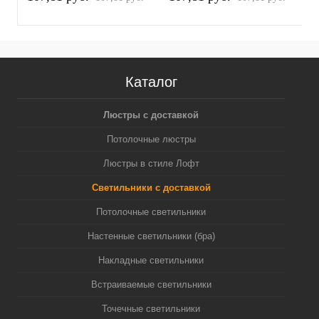
белый песок/серебро
белый песок/золото
п
полированное MR16
желтое полированное
(
GU5.3 (A2520, C6322,
MR16 GU5.3 (A2520,
N6122)
C6322, N6124)
Каталог
Люстры с доставкой
Потолочные люстры
Люстры в стиле Лофт
Светильники с доставкой
Потолочные светильники
Настенные светильники (бра)
Накладные светильники
Встраиваемые светильники
Точечные светильники