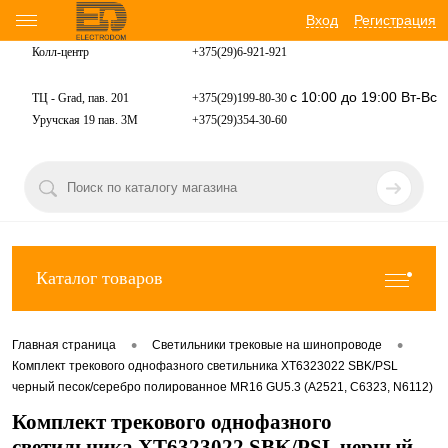
Вход
Регистрация
Колл-центр
+375(29)6-921-
921
с 10:00 до 19:00 Вт-Вс
ТЦ - Grad, пав. 201
+375(29)199-80-30
Уручская 19 пав. 3М
+375(29)354-30-60
Каталог товаров
•
•
Главная страница
Светильники трековые на шинопроводе
Комплект трекового однофазного светильника XT6323022 SBK/PSL
черный песок/серебро полированное MR16 GU5.3 (A2521, C6323, N6112)
Комплект трекового однофазного
светильника XT6323022 SBK/PSL черный