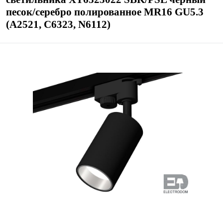
песок/серебро полированное MR16 GU5.3
(A2521, C6323, N6112)