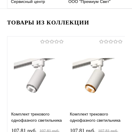
Сервисный центр
ООО "Премиум Свет"
ТОВАРЫ ИЗ КОЛЛЕКЦИИ
Комплект трекового
Комплект трекового
К
однофазного светильника
однофазного светильника
о
XT6322042 SWH/PSL
XT6322044 SWH/PYG
X
107,81 pуб.
107,81 pуб.
1
107,81 pуб.
107,81 pуб.