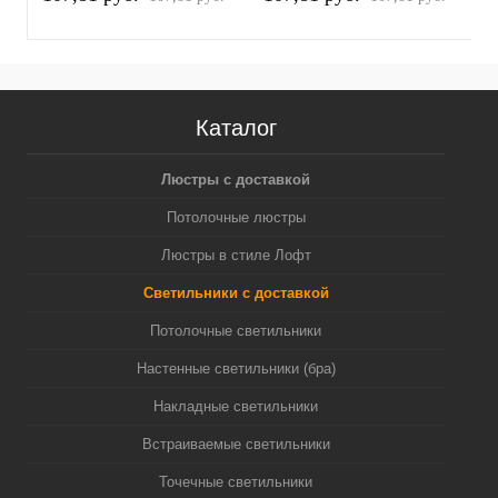
белый песок/серебро
белый песок/золото
п
полированное MR16
желтое полированное
(
GU5.3 (A2520, C6322,
MR16 GU5.3 (A2520,
N6122)
C6322, N6124)
Каталог
Люстры с доставкой
Потолочные люстры
Люстры в стиле Лофт
Светильники с доставкой
Потолочные светильники
Настенные светильники (бра)
Накладные светильники
Встраиваемые светильники
Точечные светильники