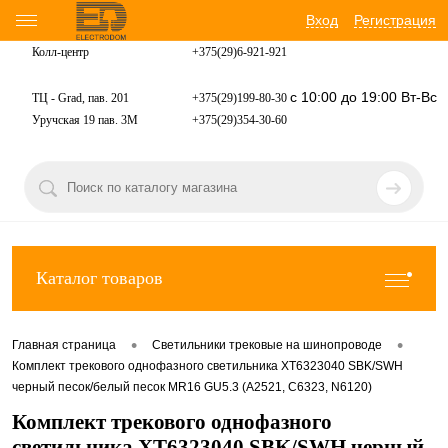
Вход
Регистрация
Колл-центр
+375(29)6-921-
921
с 10:00 до 19:00 Вт-Вс
ТЦ - Grad, пав. 201
+375(29)199-80-30
Уручская 19 пав. 3М
+375(29)354-30-60
Каталог товаров
•
•
Главная страница
Светильники трековые на шинопроводе
Комплект трекового однофазного светильника XT6323040 SBK/SWH
черный песок/белый песок MR16 GU5.3 (A2521, C6323, N6120)
Комплект трекового однофазного
светильника XT6323040 SBK/SWH черный