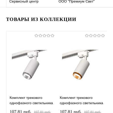
Сервисный центр
ООО "Премиум Свет"
ТОВАРЫ ИЗ КОЛЛЕКЦИИ
Комплект трекового
Комплект трекового
К
однофазного светильника
однофазного светильника
о
XT6322042 SWH/PSL
XT6322044 SWH/PYG
X
107,81 pуб.
107,81 pуб.
1
107,81 pуб.
107,81 pуб.