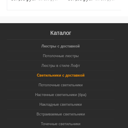
белый песок/серебро
белый песок/золото
п
полированное MR16
желтое полированное
(
GU5.3 (A2520, C6322,
MR16 GU5.3 (A2520,
N6122)
C6322, N6124)
Каталог
Люстры с доставкой
Потолочные люстры
Люстры в стиле Лофт
Светильники с доставкой
Потолочные светильники
Настенные светильники (бра)
Накладные светильники
Встраиваемые светильники
Точечные светильники