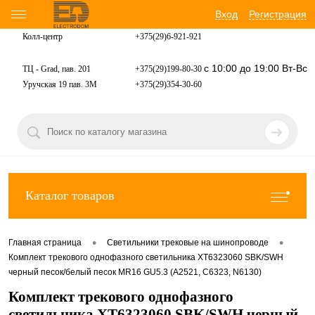
Вход
Регистрация
Колл-центр
+375(29)6-921-
921
с 10:00 до 19:00 Вт-Вс
ТЦ - Grad, пав. 201
+375(29)199-80-30
Уручская 19 пав. 3М
+375(29)354-30-60
Каталог товаров
•
•
Главная страница
Светильники трековые на шинопроводе
Комплект трекового однофазного светильника XT6323060 SBK/SWH
черный песок/белый песок MR16 GU5.3 (A2521, C6323, N6130)
Комплект трекового однофазного
светильника XT6323060 SBK/SWH черный