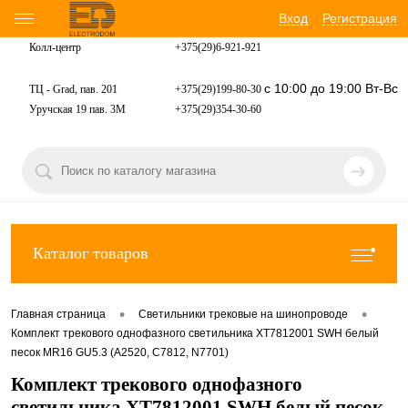
Вход
Регистрация
Колл-центр
+375(29)6-921-
921
с 10:00 до 19:00 Вт-Вс
ТЦ - Grad, пав. 201
+375(29)199-80-30
Уручская 19 пав. 3М
+375(29)354-30-60
Каталог товаров
•
•
Главная страница
Светильники трековые на шинопроводе
Комплект трекового однофазного светильника XT7812001 SWH белый
песок MR16 GU5.3 (A2520, C7812, N7701)
Комплект трекового однофазного
светильника XT7812001 SWH белый песок