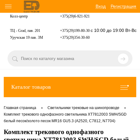
Вход
Регистрация
Колл-центр
+375(29)6-921-
921
с 10:00 до 19:00 Вт-Вс
ТЦ - Grad, пав. 201
+375(29)199-80-30
Уручская 19 пав. 3М
+375(29)354-30-60
Каталог товаров
•
•
Главная страница
Светильники трековые на шинопроводе
Комплект трекового однофазного светильника XT7812003 SWH/SGD
белый песок/золото песок MR16 GU5.3 (A2520, C7812, N7704)
Комплект трекового однофазного
светильника XT7812003 SWH/SGD белый