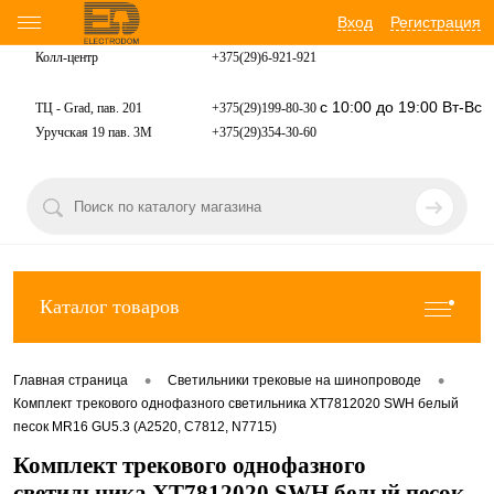
Вход
Регистрация
Колл-центр
+375(29)6-921-
921
с 10:00 до 19:00 Вт-Вс
ТЦ - Grad, пав. 201
+375(29)199-80-30
Уручская 19 пав. 3М
+375(29)354-30-60
Каталог товаров
•
•
Главная страница
Светильники трековые на шинопроводе
Комплект трекового однофазного светильника XT7812020 SWH белый
песок MR16 GU5.3 (A2520, C7812, N7715)
Комплект трекового однофазного
светильника XT7812020 SWH белый песок