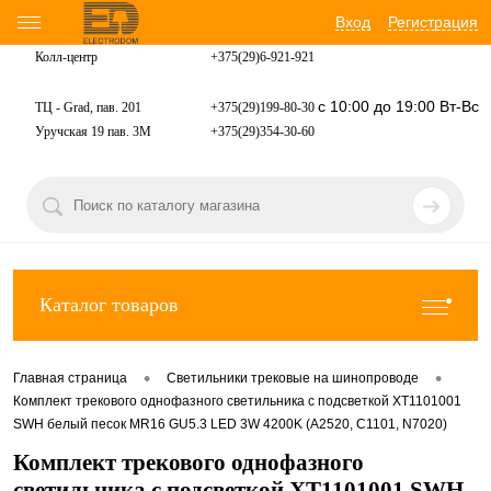
Вход
Регистрация
Колл-центр
+375(29)6-921-
921
с 10:00 до 19:00 Вт-Вс
ТЦ - Grad, пав. 201
+375(29)199-80-30
Уручская 19 пав. 3М
+375(29)354-30-60
Каталог товаров
•
•
Главная страница
Светильники трековые на шинопроводе
Комплект трекового однофазного светильника с подсветкой XT1101001
SWH белый песок MR16 GU5.3 LED 3W 4200K (A2520, C1101, N7020)
Комплект трекового однофазного
светильника с подсветкой XT1101001 SWH