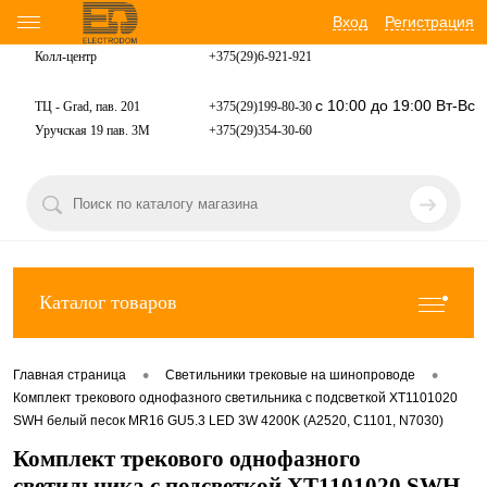
Вход
Регистрация
Колл-центр
+375(29)6-921-
921
с 10:00 до 19:00 Вт-Вс
ТЦ - Grad, пав. 201
+375(29)199-80-30
Уручская 19 пав. 3М
+375(29)354-30-60
Каталог товаров
•
•
Главная страница
Светильники трековые на шинопроводе
Комплект трекового однофазного светильника с подсветкой XT1101020
SWH белый песок MR16 GU5.3 LED 3W 4200K (A2520, C1101, N7030)
Комплект трекового однофазного
светильника с подсветкой XT1101020 SWH