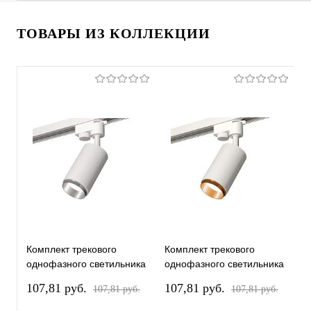
ТОВАРЫ ИЗ КОЛЛЕКЦИИ
Комплект трекового
Комплект трекового
К
однофазного светильника
однофазного светильника
о
XT6322042 SWH/PSL
XT6322044 SWH/PYG
X
107,81 pуб.
107,81 pуб.
1
107,81 pуб.
107,81 pуб.
белый песок/серебро
белый песок/золото
п
полированное MR16
желтое полированное
(