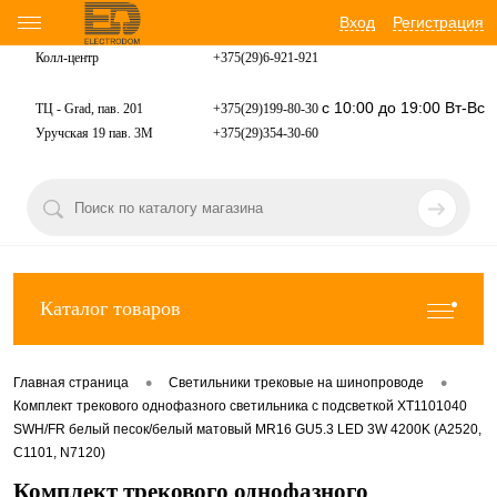
Вход
Регистрация
Колл-центр
+375(29)6-921-
921
с 10:00 до 19:00 Вт-Вс
ТЦ - Grad, пав. 201
+375(29)199-80-30
Уручская 19 пав. 3М
+375(29)354-30-60
Каталог товаров
•
•
Главная страница
Светильники трековые на шинопроводе
Комплект трекового однофазного светильника с подсветкой XT1101040
SWH/FR белый песок/белый матовый MR16 GU5.3 LED 3W 4200K (A2520,
C1101, N7120)
Комплект трекового однофазного