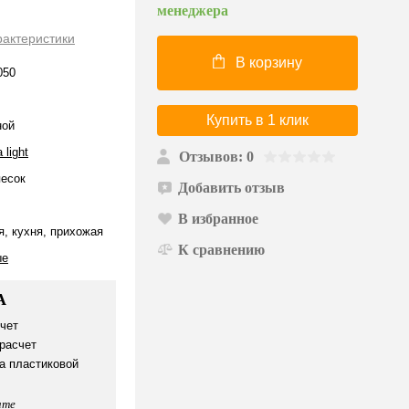
менеджера
рактеристики
В корзину
050
Купить в 1 клик
ной
 light
Отзывов: 0
песок
Добавить отзыв
В избранное
я, кухня, прихожая
К сравнению
ые
А
чет
расчет
а пластиковой
ате