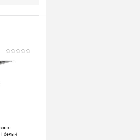
зного
Комплект трекового однофазного
H белый
светильника XT6322043 SWH/MCH белый