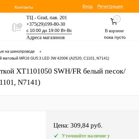
Вход
Регистрация
Контакты
ТЦ - Grad, пав. 201
0
+375(29)199-80-30
с 10:00 до 19:00 Вт-Вс
В корзине
Адреса магазинов
пока пусто
Уручская 19 пав. 3М
•
вые на шинопроводе
+375(29)354-30-60
ый матовый MR16 GU5.3 LED 3W 4200K (A2520, C1101, N7141)
с 9:00 до 17:00 Вт-Вс
веткой XT1101050 SWH/FR белый песок/
101, N7141)
Цена:
309,84 pуб.
Уточняйте наличие у