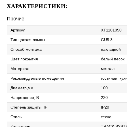
ХАРАКТЕРИСТИКИ:
Прочие
Артикул
XT1101050
Тип цоколя лампы
GU5.3
Способ монтажа
накладной
Цвет покрытия
белый песок
Материал
металл
Рекомендуемые помещения
гостиная, кух
Диаметр,мм
100
Напряжение, В
220
Степень защиты, IP
IP20
Стиль
техно
Коллекция
TRACK SYST