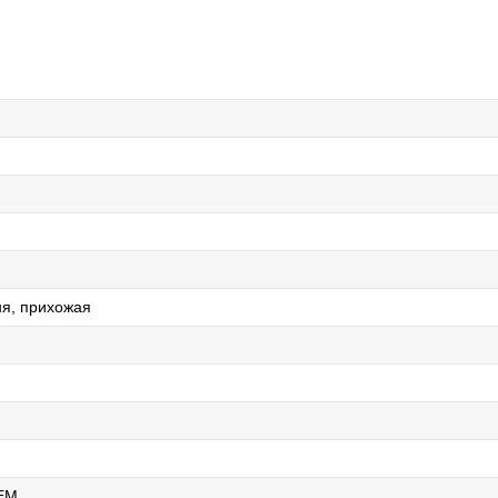
ня, прихожая
EM