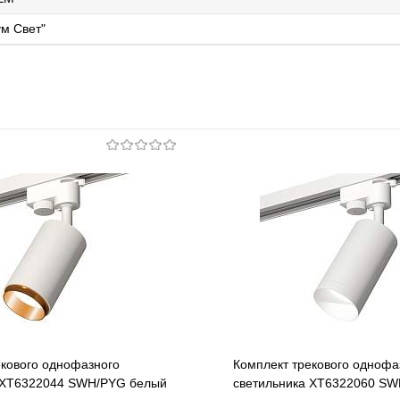
м Свет"
екового однофазного
Комплект трекового однофа
 XT6322044 SWH/PYG белый
светильника XT6322060 SW