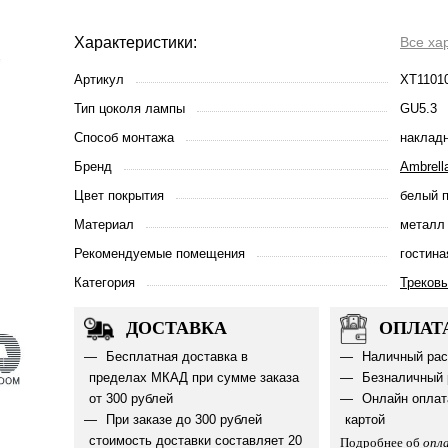
Характеристики:
Все ха
Артикул
XT1101
Тип цоколя лампы
GU5.3
Способ монтажа
наклад
Бренд
Ambrella
Цвет покрытия
белый 
Материал
металл
Рекомендуемые помещения
гостина
Категория
Треков
ДОСТАВКА
ОПЛАТ
Бесплатная доставка в
Наличный рас
пределах МКАД при сумме заказа
Безналичный 
от 300 рублей
Онлайн оплат
При заказе до 300 рублей
картой
стоимость доставки составляет 20
Подробнее об
опл