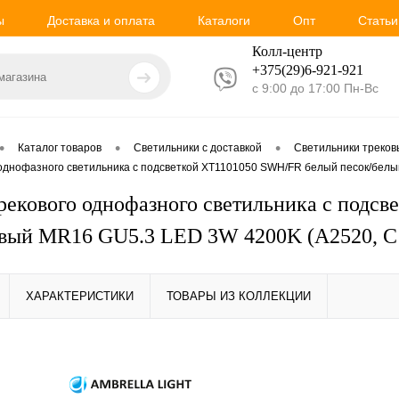
ы
Доставка и оплата
Каталоги
Опт
Статьи
Колл-центр
+375(29)6-921-
921
с 9:00 до 17:00 Пн-Вс
•
•
•
Каталог товаров
Светильники с доставкой
Светильники треко
 однофазного светильника с подсветкой XT1101050 SWH/FR белый песок/бел
рекового однофазного светильника с подс
вый MR16 GU5.3 LED 3W 4200K (A2520, C1
ХАРАКТЕРИСТИКИ
ТОВАРЫ ИЗ КОЛЛЕКЦИИ