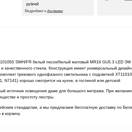
рублей
Подробнее о
доставке
T1101050 SWH/FR белый песок/белый матовый MR16 GU5.3 LED 3W 
и качественного стекла. Конструкция имеет универсальный дизайн,
. Комплект трекового однофазного светильника с подсветкой XT110
 N7141) хорошо смотрится на кухне, в гостиной или детской.
нный источник освещения даже для большого метража. При желании
ящество и простоту люстры.
пейским стандартам, а мы предлагаем бесплатную доставку по Бела
 в корзину.