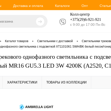
ы
Доставка и оплата
Каталоги
Опт
Статьи
Колл-центр
+375(29)6-921-
921
с 9:00 до 17:00 Пн-Вс
•
•
•
Каталог товаров
Светильники с доставкой
Светильники треко
 однофазного светильника с подсветкой XT1101061 SWH/BK белый песок/тон
рекового однофазного светильника с подс
ый MR16 GU5.3 LED 3W 4200K (A2520, C1
ХАРАКТЕРИСТИКИ
ТОВАРЫ ИЗ КОЛЛЕКЦИИ