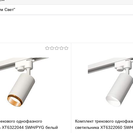
м Свет"
рекового однофазного
Комплект трекового однофаз
а XT6322044 SWH/PYG белый
светильника XT6322060 SWH