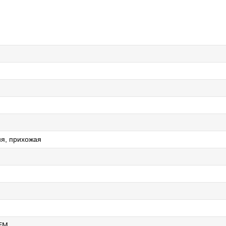
ня, прихожая
EM