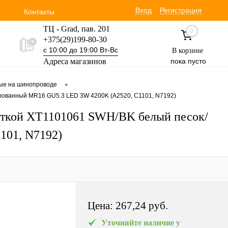
Вход
Регистрация
Контакты
ТЦ - Grad, пав. 201
0
+375(29)199-80-30
с 10:00 до 19:00 Вт-Вс
В корзине
Адреса магазинов
пока пусто
Уручская 19 пав. 3М
•
вые на шинопроводе
+375(29)354-30-60
ированный MR16 GU5.3 LED 3W 4200K (A2520, C1101, N7192)
с 9:00 до 17:00 Вт-Вс
веткой XT1101061 SWH/BK белый песок/
101, N7192)
Цена:
267,24 pуб.
Уточняйте наличие у