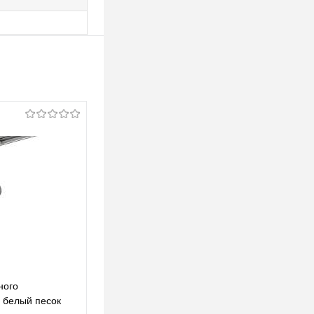
ного
Комплект трекового однофазного
 белый песок
светильника XT6322043 SWH/MCH белый