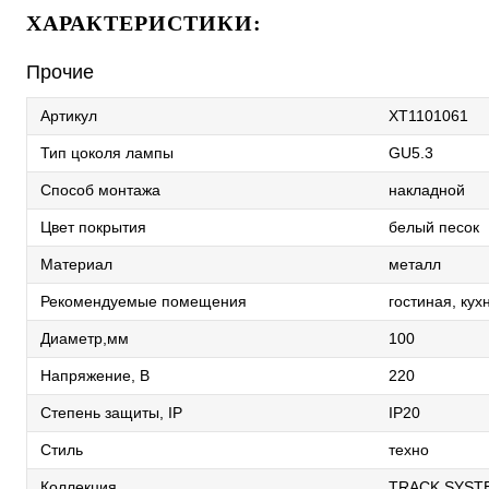
ХАРАКТЕРИСТИКИ:
Прочие
Артикул
XT1101061
Тип цоколя лампы
GU5.3
Способ монтажа
накладной
Цвет покрытия
белый песок
Материал
металл
Рекомендуемые помещения
гостиная, кух
Диаметр,мм
100
Напряжение, В
220
Степень защиты, IP
IP20
Стиль
техно
Коллекция
TRACK SYST