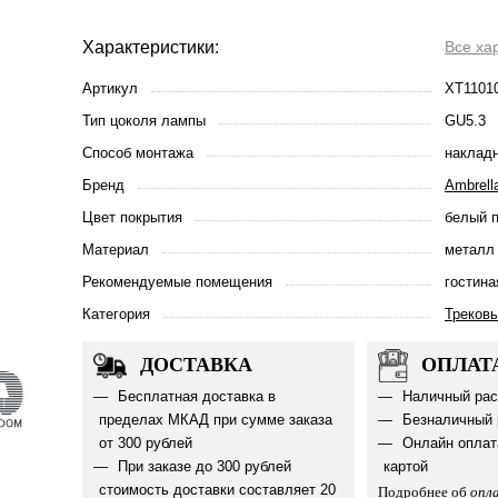
Характеристики:
Все ха
Артикул
XT1101
Тип цоколя лампы
GU5.3
Способ монтажа
наклад
Бренд
Ambrella
Цвет покрытия
белый 
Материал
металл
Рекомендуемые помещения
гостина
Категория
Треков
ДОСТАВКА
ОПЛАТ
Бесплатная доставка в
Наличный рас
пределах МКАД при сумме заказа
Безналичный 
от 300 рублей
Онлайн оплат
При заказе до 300 рублей
картой
стоимость доставки составляет 20
Подробнее об
опл