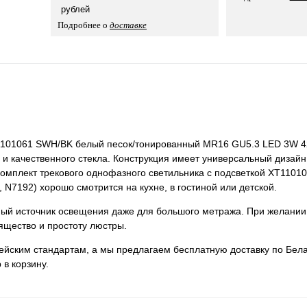
рублей
Подробнее о
доставке
T1101061 SWH/BK белый песок/тонированный MR16 GU5.3 LED 3W 4
и качественного стекла. Конструкция имеет универсальный дизайн,
. Комплект трекового однофазного светильника с подсветкой XT110
N7192) хорошо смотрится на кухне, в гостиной или детской.
нный источник освещения даже для большого метража. При желании
ящество и простоту люстры.
пейским стандартам, а мы предлагаем бесплатную доставку по Бела
 в корзину.