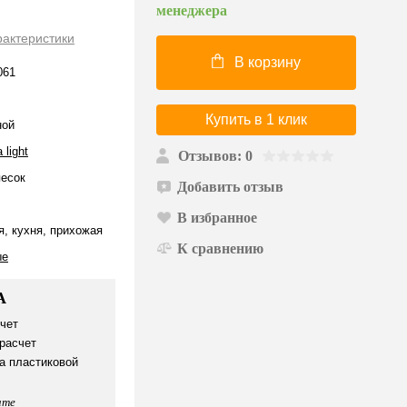
менеджера
рактеристики
В корзину
061
Купить в 1 клик
ной
 light
Отзывов: 0
песок
Добавить отзыв
В избранное
я, кухня, прихожая
К сравнению
ые
А
чет
расчет
а пластиковой
ате