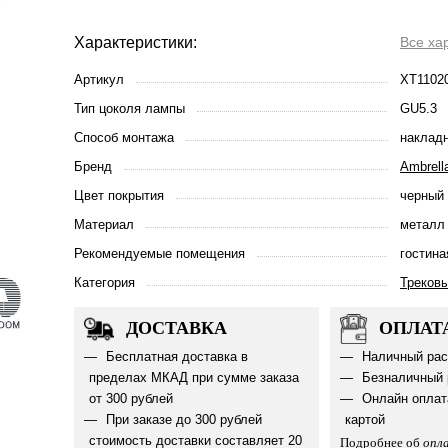
Характеристики:
Все ха
Артикул
XT1102
Тип цоколя лампы
GU5.3
Способ монтажа
наклад
Бренд
Ambrella
Цвет покрытия
черный 
Материал
металл
Рекомендуемые помещения
гостина
Категория
Треков
ДОСТАВКА
ОПЛАТ
Бесплатная доставка в
Наличный рас
пределах МКАД при сумме заказа
Безналичный 
от 300 рублей
Онлайн оплат
При заказе до 300 рублей
картой
стоимость доставки составляет 20
Подробнее об
опл