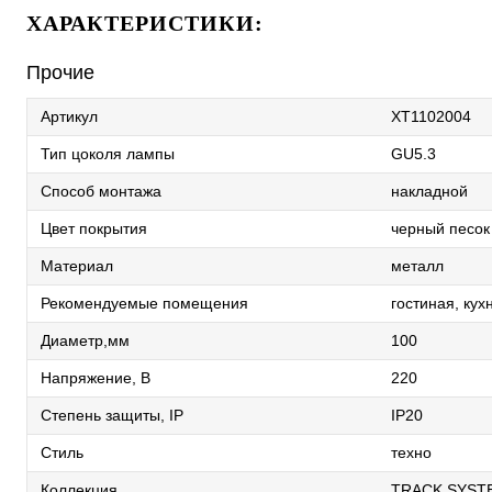
ХАРАКТЕРИСТИКИ:
Прочие
Артикул
XT1102004
Тип цоколя лампы
GU5.3
Способ монтажа
накладной
Цвет покрытия
черный песок
Материал
металл
Рекомендуемые помещения
гостиная, кух
Диаметр,мм
100
Напряжение, В
220
Степень защиты, IP
IP20
Стиль
техно
Коллекция
TRACK SYST