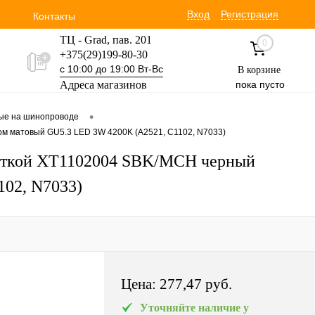
Вход
Регистрация
Контакты
ТЦ - Grad, пав. 201
0
+375(29)199-80-30
с 10:00 до 19:00 Вт-Вс
В корзине
Адреса магазинов
пока пусто
Уручская 19 пав. 3М
•
вые на шинопроводе
+375(29)354-30-60
ом матовый GU5.3 LED 3W 4200K (A2521, C1102, N7033)
с 9:00 до 17:00 Вт-Вс
светкой XT1102004 SBK/MCH черный
102, N7033)
Цена:
277,47 pуб.
Уточняйте наличие у