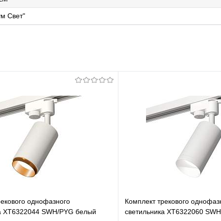
м Свет"
рекового однофазного
Комплект трекового однофаз
а XT6322044 SWH/PYG белый
светильника XT6322060 SWH