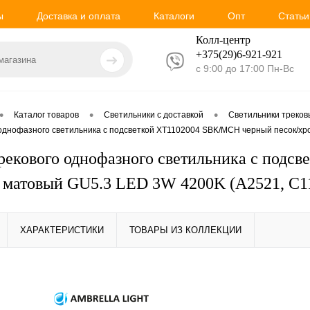
ы
Доставка и оплата
Каталоги
Опт
Статьи
Колл-центр
+375(29)6-921-
921
с 9:00 до 17:00 Пн-Вс
•
•
•
Каталог товаров
Светильники с доставкой
Светильники треко
 однофазного светильника с подсветкой XT1102004 SBK/MCH черный песок/хр
рекового однофазного светильника с под
 матовый GU5.3 LED 3W 4200K (A2521, C1
ХАРАКТЕРИСТИКИ
ТОВАРЫ ИЗ КОЛЛЕКЦИИ