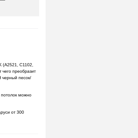
 (A2521, C1102,
т чего преобразит
H черный песок/
 потолок можно
руси от 300