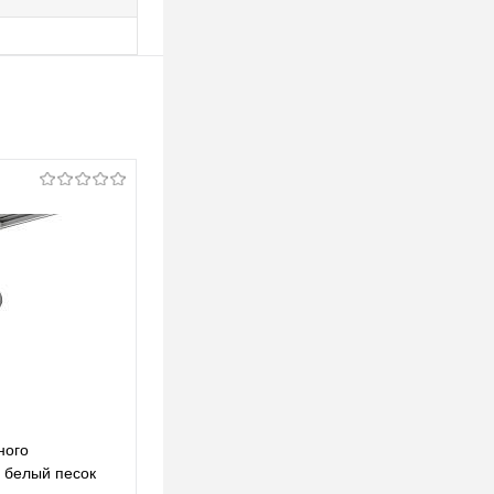
ного
Комплект трекового однофазного
 белый песок
светильника XT6322043 SWH/MCH белый