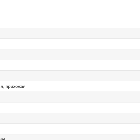
ня, прихожая
EM