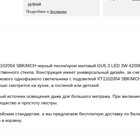
рублей
Подробнее о
доставке
T1102004 SBK/MCH черный песок/хром матовый GU5.3 LED 3W 4200K
твенного стекла. Конструкция имеет универсальный дизайн, за сче
трекового однофазного светильника с подсветкой XT1102004 SBK/MC
о смотрится на кухне, в гостиной или детской.
нный источник освещения даже для большого метража. При желании
ящество и простоту люстры.
пейским стандартам, а мы предлагаем бесплатную доставку по Бела
 в корзину.