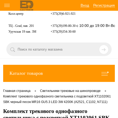
Вход
Регистрация
Колл-центр
+375(29)6-921-
921
с 10:00 до 19:00 Вт-Вс
ТЦ - Grad, пав. 201
+375(29)199-80-30
Уручская 19 пав. 3М
+375(29)354-30-60
Каталог товаров
•
•
Главная страница
Светильники трековые на шинопроводе
Комплект трекового однофазного светильника с подсветкой XT1102061
SBK черный песок MR16 GU5.3 LED 3W 4200K (A2521, C1102, N7111)
Комплект трекового однофазного
светильника с подсветкой XT1102061 SBK