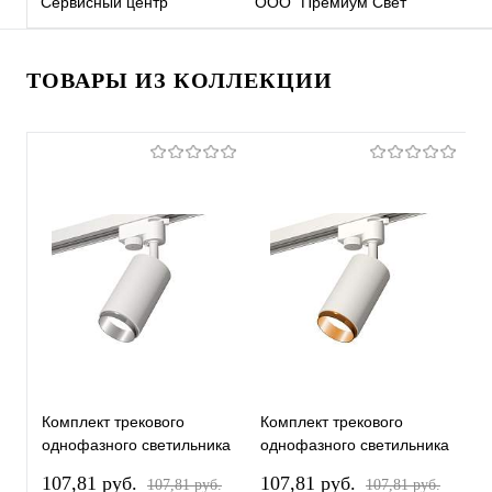
Сервисный центр
ООО "Премиум Свет"
ТОВАРЫ ИЗ КОЛЛЕКЦИИ
Комплект трекового
Комплект трекового
К
однофазного светильника
однофазного светильника
о
XT6322042 SWH/PSL
XT6322044 SWH/PYG
X
107,81 pуб.
107,81 pуб.
1
107,81 pуб.
107,81 pуб.
белый песок/серебро
белый песок/золото
п