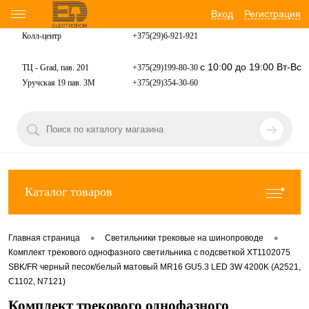
Вход
Регистрация
Колл-центр
+375(29)6-921-
921
с 10:00 до 19:00 Вт-Вс
ТЦ - Grad, пав. 201
+375(29)199-80-30
Уручская 19 пав. 3М
+375(29)354-30-60
Каталог товаров
•
•
Главная страница
Светильники трековые на шинопроводе
Комплект трекового однофазного светильника с подсветкой XT1102075
SBK/FR черный песок/белый матовый MR16 GU5.3 LED 3W 4200K (A2521,
C1102, N7121)
Комплект трекового однофазного