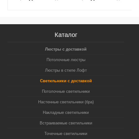
полированное MR16
желтое полированное
(
GU5.3 (A2520, C6322,
MR16 GU5.3 (A2520,
N6122)
C6322, N6124)
Каталог
Люстры с доставкой
Потолочные люстры
Люстры в стиле Лофт
Светильники с доставкой
Потолочные светильники
Настенные светильники (бра)
Накладные светильники
Встраиваемые светильники
Точечные светильники