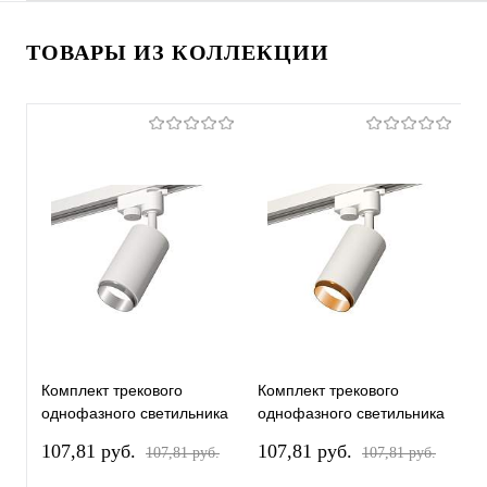
ТОВАРЫ ИЗ КОЛЛЕКЦИИ
Комплект трекового
Комплект трекового
К
однофазного светильника
однофазного светильника
о
XT6322042 SWH/PSL
XT6322044 SWH/PYG
X
107,81 pуб.
107,81 pуб.
1
107,81 pуб.
107,81 pуб.
белый песок/серебро
белый песок/золото
п
полированное MR16
желтое полированное
(