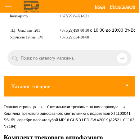
Вход
Регистрация
Колл-центр
+375(29)6-921-
921
с 10:00 до 19:00 Вт-Вс
ТЦ - Grad, пав. 201
+375(29)199-80-30
Уручская 19 пав. 3М
+375(29)354-30-60
Каталог товаров
•
•
Главная страница
Светильники трековые на шинопроводе
Комплект трекового однофазного светильника с подсветкой XT1103041
SSL/BL серебро песок/голубой MR16 GU5.3 LED 3W 4200K (A2521, C1103,
N7194)
Комплект трекового однофазного