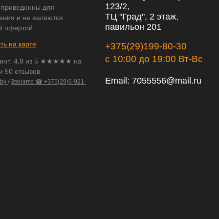
123/2,
 приведенны для
ТЦ "Град", 2 этаж,
ения и не являются
павильон 201
й офертой.
ть на карте
+375(29)199-80-30
с 10:00 до 19:00 Вт-Вс
инг:
4,8
из
5
★★★★★ на
и 50 отзывов
Email:
7055556@mail.ru
.by
/
Звоните ☎ +375(29)6-921-