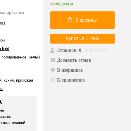
менеджера
рактеристики
В корзину
003
Купить в 1 клик
ной
 light
Отзывов: 0
 полированное, белый
Добавить отзыв
В избранное
К сравнению
я, кухня, прихожая
ые
А
чет
расчет
а пластиковой