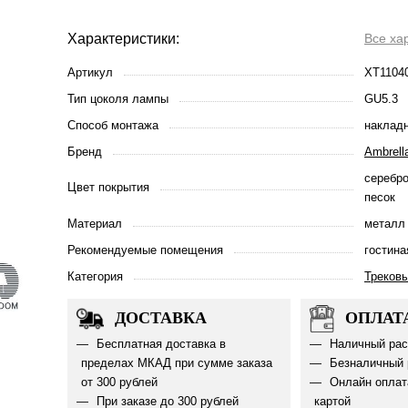
Характеристики:
Все ха
Артикул
XT1104
Тип цоколя лампы
GU5.3
Способ монтажа
наклад
Бренд
Ambrella
серебро
Цвет покрытия
песок
Материал
металл
Рекомендуемые помещения
гостина
Категория
Треков
ДОСТАВКА
ОПЛАТ
Бесплатная доставка в
Наличный рас
пределах МКАД при сумме заказа
Безналичный 
от 300 рублей
Онлайн оплат
При заказе до 300 рублей
картой