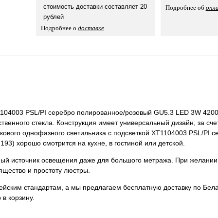
стоимость доставки составляет 20
Подробнее об
опл
рублей
Подробнее о
доставке
1104003 PSL/PI серебро полированное/розовый GU5.3 LED 3W 4200
твенного стекла. Конструкция имеет универсальный дизайн, за сче
рекового однофазного светильника с подсветкой XT1104003 PSL/PI с
3) хорошо смотрится на кухне, в гостиной или детской.
нный источник освещения даже для большого метража. При желании
ящество и простоту люстры.
пейским стандартам, а мы предлагаем бесплатную доставку по Бела
 в корзину.