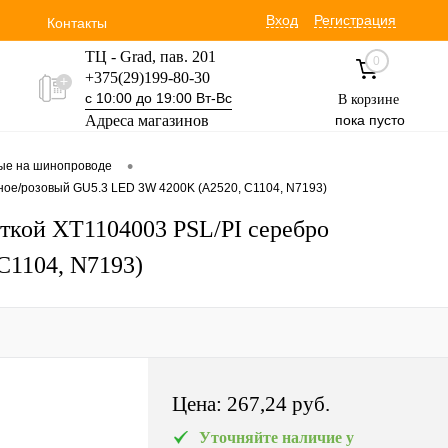
Вход
Регистрация
Контакты
ТЦ - Grad, пав. 201
0
+375(29)199-80-30
с 10:00 до 19:00 Вт-Вс
В корзине
Адреса магазинов
пока пусто
Уручская 19 пав. 3М
•
вые на шинопроводе
+375(29)354-30-60
ное/розовый GU5.3 LED 3W 4200K (A2520, C1104, N7193)
с 9:00 до 17:00 Вт-Вс
еткой XT1104003 PSL/PI серебро
C1104, N7193)
Цена:
267,24 pуб.
Уточняйте наличие у