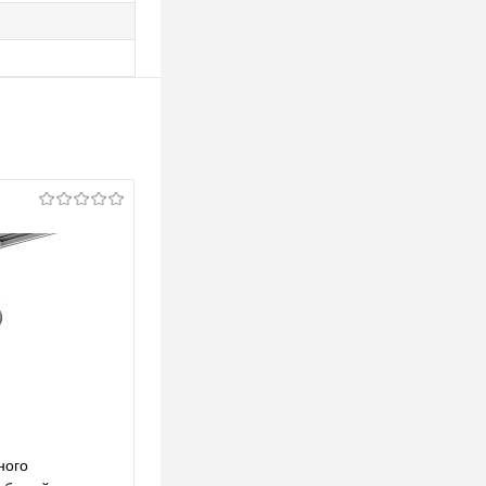
ного
Комплект трекового однофазного