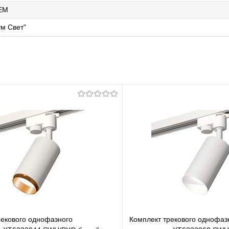
EM
м Свет"
рекового однофазного
Комплект трекового однофаз