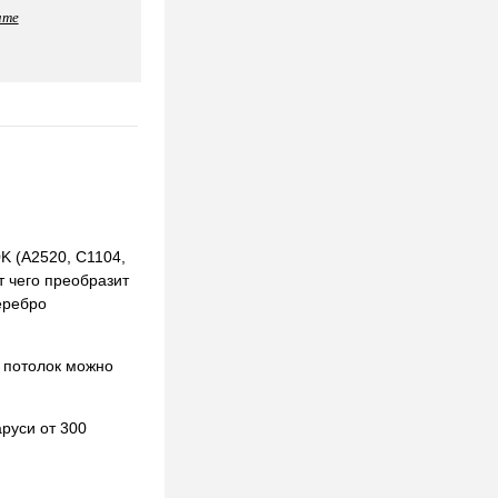
ате
K (A2520, C1104,
т чего преобразит
еребро
 потолок можно
руси от 300