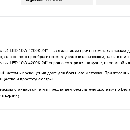
Подробнее о
доставке
ый LED 10W 4200K 24° – светильник из прочных металлических д
 за счет чего преобразит комнату как в классическом, так и в стил
ый LED 10W 4200K 24° хорошо смотрится на кухне, в гостиной ил
нный источник освещения даже для большого метража. При желании
ящество и простоту люстры.
пейским стандартам, а мы предлагаем бесплатную доставку по Бела
 в корзину.