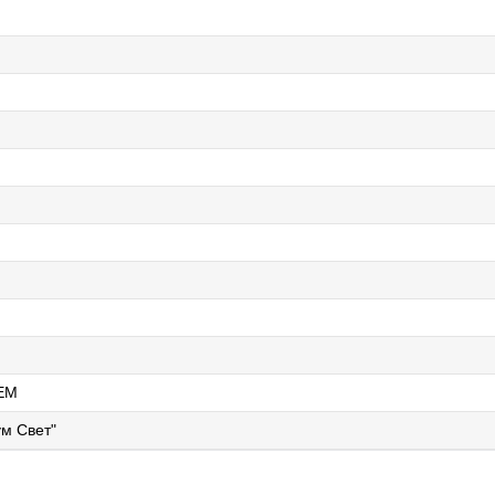
EM
м Свет"