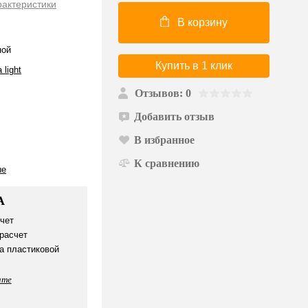
рактеристики
В корзину
ной
Купить в 1 клик
 light
Отзывов: 0
Добавить отзыв
В избранное
К сравнению
ые
А
чет
расчет
а пластиковой
ате