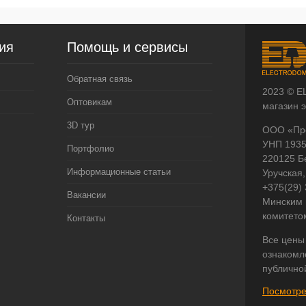
ия
Помощь и сервисы
Обратная связь
2023 © E
Оптовикам
магазин 
3D тур
ООО «Пр
УНП 193
Портфолио
220125 Б
Информационные статьи
Уручская,
+375(29)
Вакансии
Минским 
комитето
Контакты
Все цены
ознакомл
публично
Посмотре