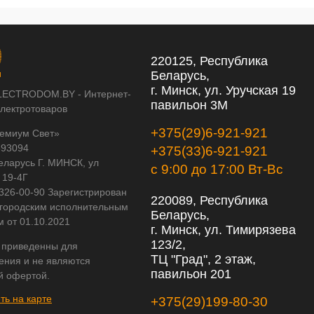
220125, Республика
Беларусь,
г. Минск, ул. Уручская 19
LECTRODOM.BY - Интернет-
павильон 3М
электротоваров
+375(29)6-921-921
емиум Свет»
593094
+375(33)6-921-921
еларусь Г. МИНСК, ул
с 9:00 до 17:00 Вт-Вс
 19-4Г
 326-00-90 Зарегистрирован
220089, Республика
городским исполнительным
Беларусь,
м от 01.10.2021
г. Минск, ул. Тимирязева
123/2,
 приведенны для
ТЦ "Град", 2 этаж,
ения и не являются
павильон 201
й офертой.
ть на карте
+375(29)199-80-30