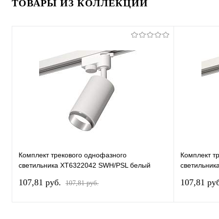
ТОВАРЫ ИЗ КОЛЛЕКЦИИ
Комплект трекового однофазного
Комплект т
светильника XT6322042 SWH/PSL белый
светильник
песок/серебро полированное MR16 GU5.3
песок/золо
107,81 pуб.
107,81 pу
107,81 pуб.
(A2520, C6322, N6122)
GU5.3 (A25