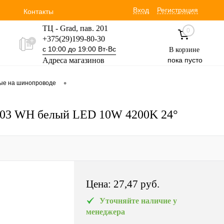
Вход
Регистрация
Контакты
ТЦ - Grad, пав. 201
0
+375(29)199-80-30
с 10:00 до 19:00 Вт-Вс
В корзине
Адреса магазинов
пока пусто
Уручская 19 пав. 3М
•
вые на шинопроводе
+375(29)354-30-60
с 9:00 до 17:00 Вт-Вс
103 WH белый LED 10W 4200K 24°
Цена:
27,47 pуб.
Уточняйте наличие у
менеджера