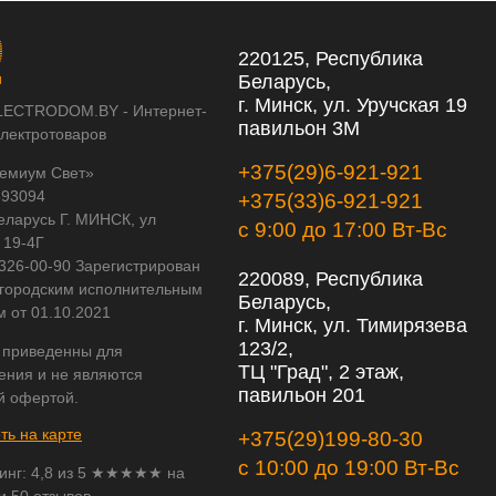
220125, Республика
Беларусь,
г. Минск, ул. Уручская 19
LECTRODOM.BY - Интернет-
павильон 3М
электротоваров
+375(29)6-921-921
емиум Свет»
593094
+375(33)6-921-921
еларусь Г. МИНСК, ул
с 9:00 до 17:00 Вт-Вс
 19-4Г
 326-00-90 Зарегистрирован
220089, Республика
городским исполнительным
Беларусь,
м от 01.10.2021
г. Минск, ул. Тимирязева
123/2,
 приведенны для
ТЦ "Град", 2 этаж,
ения и не являются
павильон 201
й офертой.
ть на карте
+375(29)199-80-30
с 10:00 до 19:00 Вт-Вс
инг:
4,8
из
5
★★★★★ на