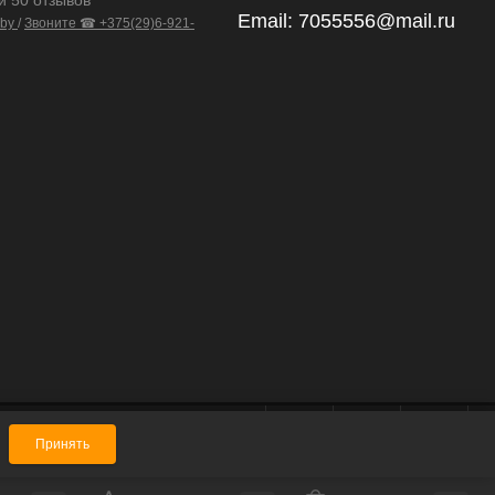
и 50 отзывов
Email:
7055556@mail.ru
.by
/
Звоните ☎ +375(29)6-921-
Принять