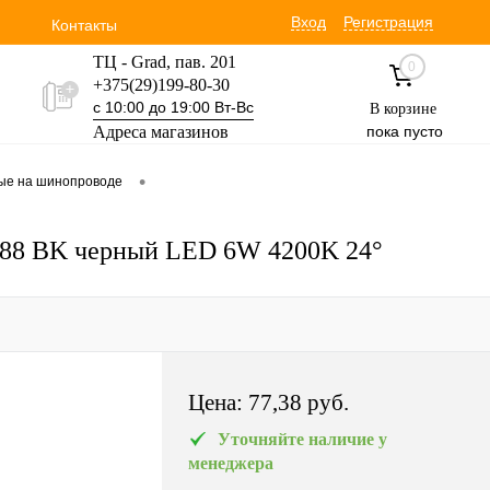
Вход
Регистрация
Контакты
ТЦ - Grad, пав. 201
0
+375(29)199-80-30
с 10:00 до 19:00 Вт-Вс
В корзине
Адреса магазинов
пока пусто
Уручская 19 пав. 3М
•
вые на шинопроводе
+375(29)354-30-60
с 9:00 до 17:00 Вт-Вс
688 BK черный LED 6W 4200K 24°
Цена:
77,38 pуб.
Уточняйте наличие у
менеджера