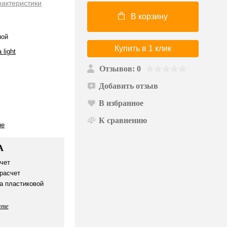
рактеристики
В корзину
ной
Купить в 1 клик
 light
Отзывов: 0
Добавить отзыв
В избранное
К сравнению
ые
А
чет
расчет
а пластиковой
ате