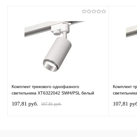
Комплект трекового однофазного
Комплект т
светильника XT6322042 SWH/PSL белый
светильник
песок/серебро полированное MR16 GU5.3
песок/золо
107,81 pуб.
107,81 pу
107,81 pуб.
(A2520, C6322, N6122)
GU5.3 (A25