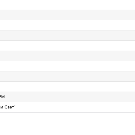
EM
м Свет"