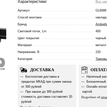
Характеристики:
Все ха
Артикул
GL6688
Способ монтажа
наклад
Бренд
Ambrella
Световой поток, Lm
450
Цвет покрытия
черный
Материал
металл
Напряжение, В
220
Категория
Треков
ДОСТАВКА
ОПЛАТ
Бесплатная доставка в
Наличный рас
пределах МКАД при сумме заказа
Безналичный 
от 300 рублей
Онлайн оплат
При заказе до 300 рублей
картой
стоимость доставки составляет 20
Подробнее об
опл
рублей