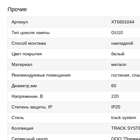
Прочие
Артикул
XT6601044
Тип цоколя лампы
GU10
Способ монтажа
накладной
Цвет покрытия
белый
Материал
металл
Рекомендуемые помещения
гостиная, спа
Диаметр,мм
60
Напряжение, В
220
Степень защиты, IP
IP20
Стиль
track system
Коллекция
TRACK SYST
Сервисный центр
ООО "Премиу