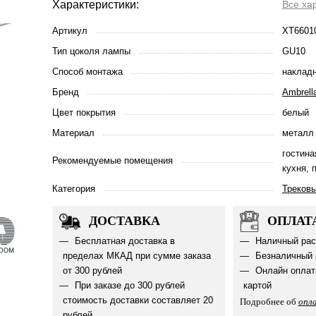
Характеристики:
Все ха
Артикул
XT6601
Тип цоколя лампы
GU10
Способ монтажа
наклад
Бренд
Ambrella
Цвет покрытия
белый
Материал
металл
гостина
Рекомендуемые помещения
кухня, 
Категория
Треков
ДОСТАВКА
ОПЛАТ
Бесплатная доставка в
Наличный рас
пределах МКАД при сумме заказа
Безналичный 
от 300 рублей
Онлайн оплат
При заказе до 300 рублей
картой
стоимость доставки составляет 20
Подробнее об
опл
рублей