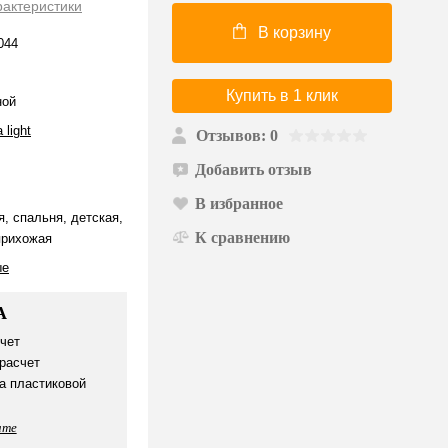
рактеристики
В корзину
044
Купить в 1 клик
ной
 light
Отзывов: 0
Добавить отзыв
В избранное
я, спальня, детская,
К сравнению
прихожая
ые
А
чет
расчет
а пластиковой
ате