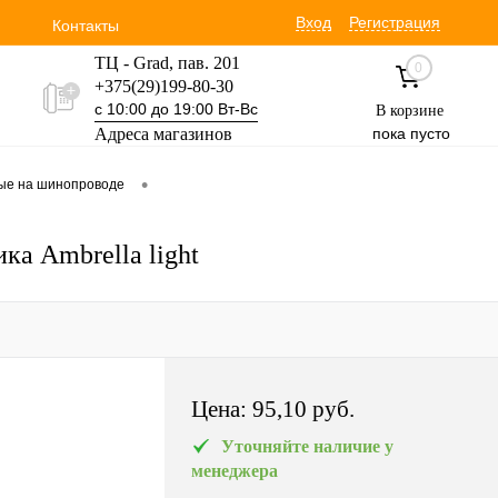
Вход
Регистрация
Контакты
ТЦ - Grad, пав. 201
0
+375(29)199-80-30
с 10:00 до 19:00 Вт-Вс
В корзине
Адреса магазинов
пока пусто
Уручская 19 пав. 3М
•
вые на шинопроводе
+375(29)354-30-60
с 9:00 до 17:00 Вт-Вс
ка Ambrella light
Цена:
95,10 pуб.
Уточняйте наличие у
менеджера