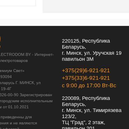
220125, Республика
Беларусь,
г. Минск, ул. Уручская 19
LECTRODOM.BY - Интернет-
павильон 3М
электротоваров
+375(29)6-921-921
емиум Свет»
593094
+375(33)6-921-921
еларусь Г. МИНСК, ул
с 9:00 до 17:00 Вт-Вс
 19-4Г
 326-00-90 Зарегистрирован
220089, Республика
городским исполнительным
Беларусь,
м от 01.10.2021
г. Минск, ул. Тимирязева
123/2,
 приведенны для
ТЦ "Град", 2 этаж,
ения и не являются
павильон 201