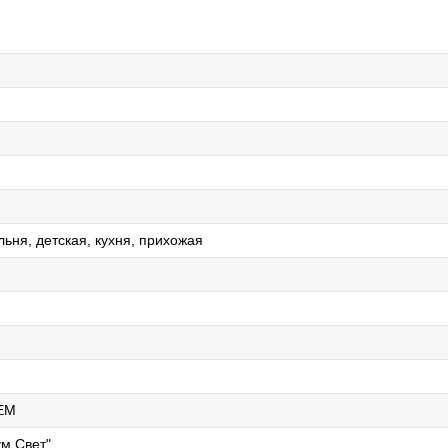
льня, детская, кухня, прихожая
EM
м Свет"