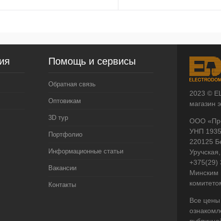
ия
Помощь и сервисы
Обратная связь
2023 © E
Оптовикам
магазин 
3D тур
ООО «Пр
УНП 193
Портфолио
220125 Б
Информационные статьи
Уручская,
+375(29)
Вакансии
Минским 
комитето
Контакты
Все цены
ознакомл