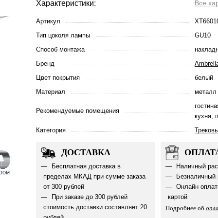
Характеристики:
Все ха
Артикул
XT6601
Тип цоколя лампы
GU10
Способ монтажа
наклад
Бренд
Ambrella
Цвет покрытия
белый
Материал
металл
гостина
Рекомендуемые помещения
кухня, 
Категория
Треков
ДОСТАВКА
ОПЛАТ
Бесплатная доставка в
Наличный рас
пределах МКАД при сумме заказа
Безналичный 
от 300 рублей
Онлайн оплат
При заказе до 300 рублей
картой
стоимость доставки составляет 20
Подробнее об
опл
рублей