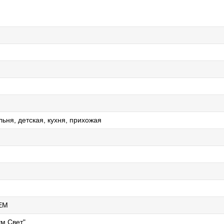
льня, детская, кухня, прихожая
EM
м Свет"