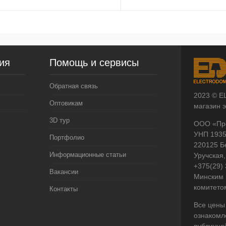
ия
Помощь и сервисы
Обратная связь
2023 © E
Оптовикам
магазин 
3D тур
ООО «Пр
УНП 193
Портфолио
220125 Б
Информационные статьи
Уручская,
+375(29)
Вакансии
Минским 
комитето
Контакты
Все цены
ознакомл