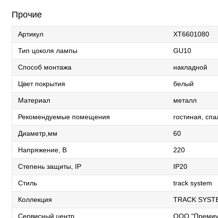
Прочие
Артикул
XT6601080
Тип цоколя лампы
GU10
Способ монтажа
накладной
Цвет покрытия
белый
Материал
металл
Рекомендуемые помещения
гостиная, спа
Диаметр,мм
60
Напряжение, В
220
Степень защиты, IP
IP20
Стиль
track system
Коллекция
TRACK SYST
Сервисный центр
ООО "Премиу