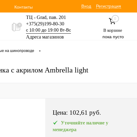
Вход
Регистрация
Контакты
ТЦ - Grad, пав. 201
0
+375(29)199-80-30
с 10:00 до 19:00 Вт-Вс
В корзине
Адреса магазинов
пока пусто
Уручская 19 пав. 3М
•
вые на шинопроводе
+375(29)354-30-60
с 9:00 до 17:00 Вт-Вс
а с акрилом Ambrella light
Цена:
102,61 pуб.
Уточняйте наличие у
менеджера