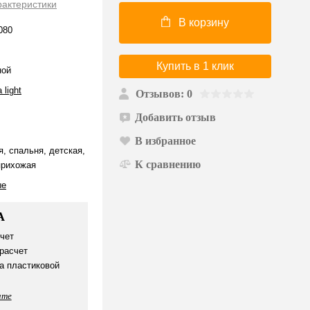
рактеристики
В корзину
080
Купить в 1 клик
ной
 light
Отзывов: 0
Добавить отзыв
В избранное
я, спальня, детская,
К сравнению
прихожая
ые
А
чет
расчет
а пластиковой
ате