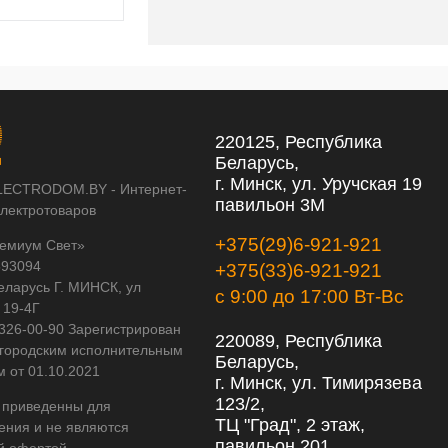
220125, Республика
Беларусь,
г. Минск, ул. Уручская 19
LECTRODOM.BY - Интернет-
павильон 3М
электротоваров
+375(29)6-921-921
емиум Свет»
593094
+375(33)6-921-921
еларусь Г. МИНСК, ул
с 9:00 до 17:00 Вт-Вс
 19-4Г
 326-00-90 Зарегистрирован
220089, Республика
городским исполнительным
Беларусь,
м от 01.10.2021
г. Минск, ул. Тимирязева
123/2,
 приведенны для
ТЦ "Град", 2 этаж,
ения и не являются
павильон 201